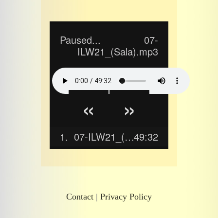
Paused...
07-
ILW21_(Sala).mp3
«
»
1.
07-ILW21_(Sala).mp3
49:32
Contact
|
Privacy Policy